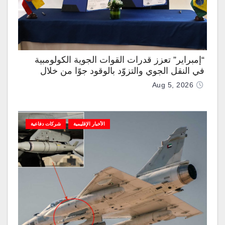
“إمبراير” تعزز قدرات القوات الجوية الكولومبية
في النقل الجوي والتزوّد بالوقود جوًا من خلال
تزويدها بطائرتي “كيه سي-390 ميلينيوم”
Aug 5, 2026
الأخبار الإقليمية
شركات دفاعية