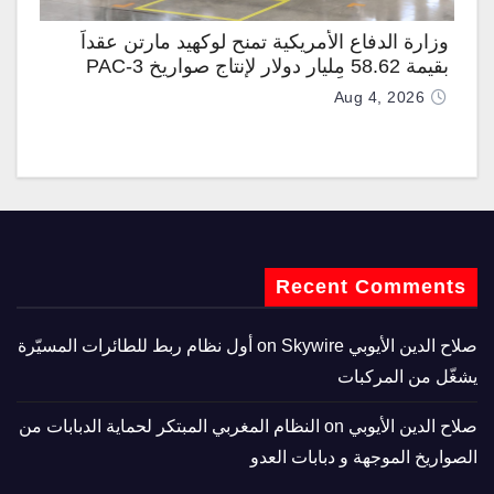
وزارة الدفاع الأمريكية تمنح لوكهيد مارتن عقداً
بقيمة 58.62 مليار دولار لإنتاج صواريخ PAC-3
المطوّرة دعماً لـ “ترسانة الحرية”
Aug 4, 2026
Recent Comments
صلاح الدين الأيوبي
on
Skywire أول نظام ربط للطائرات المسيّرة
يشغّل من المركبات
صلاح الدين الأيوبي
on
النظام المغربي المبتكر لحماية الدبابات من
الصواريخ الموجهة و دبابات العدو