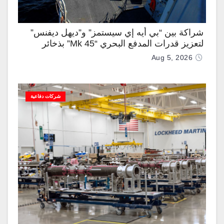
شراكة بين “بي أيه إي سيستمز” و”ديهل ديفنس”
لتعزيز قدرات المدفع البحري “Mk 45” بذخائر
موجهة وصواريخ “IRIS-T”
Aug 5, 2026
شركات دفاعية