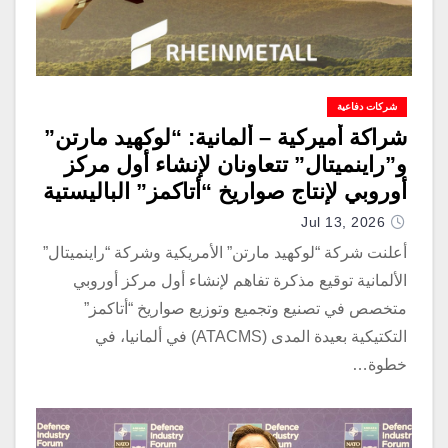
شركات دفاعية
شراكة أميركية – ألمانية: “لوكهيد مارتن”
و”راينميتال” تتعاونان لإنشاء أول مركز
أوروبي لإنتاج صواريخ “أتاكمز” الباليستية
Jul 13, 2026
أعلنت شركة “لوكهيد مارتن” الأمريكية وشركة “راينميتال”
الألمانية توقيع مذكرة تفاهم لإنشاء أول مركز أوروبي
متخصص في تصنيع وتجميع وتوزيع صواريخ “أتاكمز”
التكتيكية بعيدة المدى (ATACMS) في ألمانيا، في
خطوة…