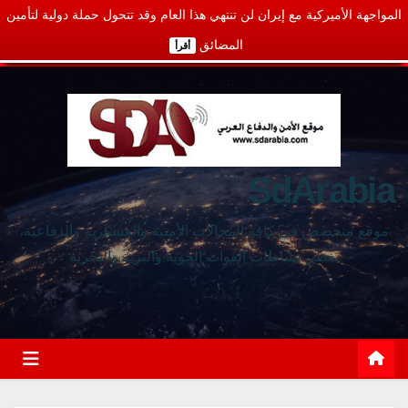
المواجهة الأميركية مع إيران لن تنتهي هذا العام وقد تتحول حملة دولية لتأمين
المضائق
أقرأ
SdArabia
موقع متخصص في كافة المجالات الأمنية والعسكرية والدفاعية،
يغطي نشاطات القوات الجوية والبرية والبحرية