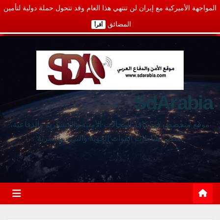
المواجهة الأميركية مع إيران لن تنتهي هذا العام وقد تتحول حملة دولية لتأمين
المضائق
أقرأ
SdArabia
موقع متخصص في كافة المجالات الأمنية والعسكرية والدفاعية،
يغطي نشاطات القوات الجوية والبرية والبحرية