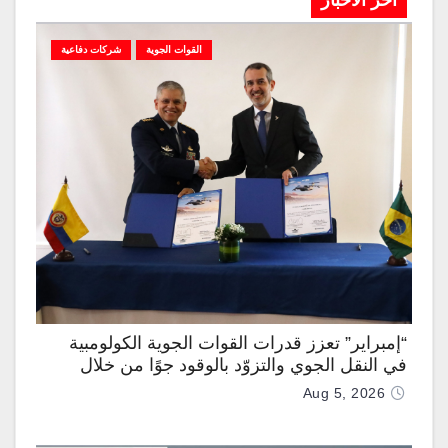
آخر الاخبار
القوات الجوية
شركات دفاعية
“إمبراير” تعزز قدرات القوات الجوية الكولومبية
في النقل الجوي والتزوّد بالوقود جوًا من خلال
تزويدها بطائرتي “كيه سي-390 ميلينيوم”
Aug 5, 2026