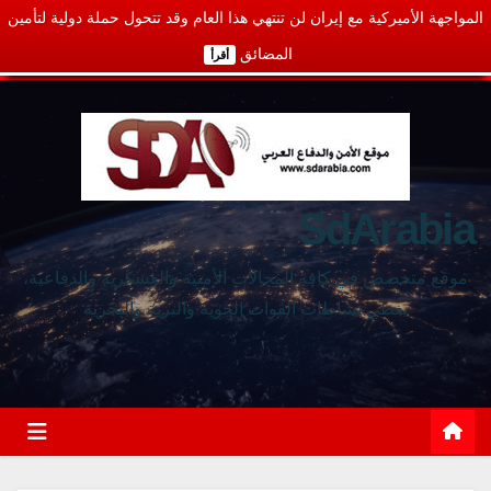
المواجهة الأميركية مع إيران لن تنتهي هذا العام وقد تتحول حملة دولية لتأمين
المضائق
أقرأ
SdArabia
موقع متخصص في كافة المجالات الأمنية والعسكرية والدفاعية،
يغطي نشاطات القوات الجوية والبرية والبحرية