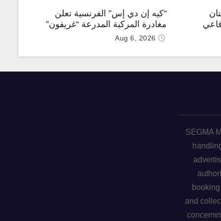
تان
“كيه إن دي إس” الفرنسية تعلن
فاعي
مغادرة المركبة المدرعة “غريفون”
رقم 1000 لخط الإنتاج
Aug 6, 2026
SEGMA ME 
handling
advertis
author
booking 
and collec
concerni