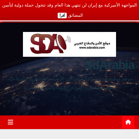
المواجهة الأميركية مع إيران لن تنتهي هذا العام وقد تتحول حملة دولية لتأمين
المضائق
أقرأ
SdArabia
موقع متخصص في كافة المجالات الأمنية والعسكرية والدفاعية،
يغطي نشاطات القوات الجوية والبرية والبحرية