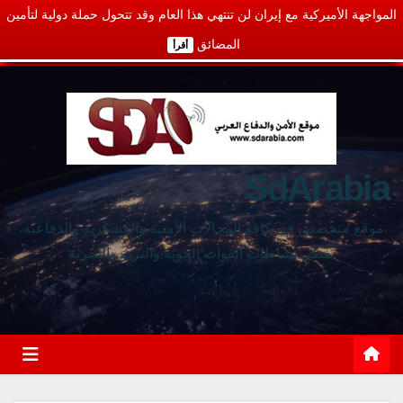
المواجهة الأميركية مع إيران لن تنتهي هذا العام وقد تتحول حملة دولية لتأمين
المضائق
أقرأ
SdArabia
موقع متخصص في كافة المجالات الأمنية والعسكرية والدفاعية،
يغطي نشاطات القوات الجوية والبرية والبحرية