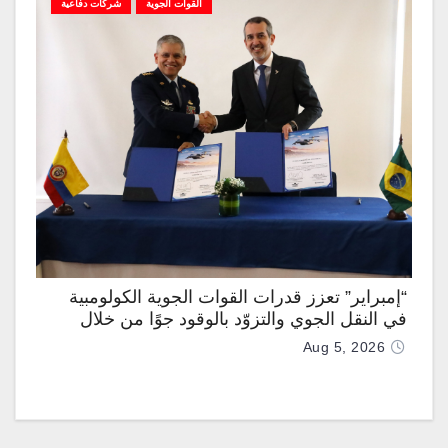
القوات الجوية
شركات دفاعية
“إمبراير” تعزز قدرات القوات الجوية الكولومبية
في النقل الجوي والتزوّد بالوقود جوًا من خلال
تزويدها بطائرتي “كيه سي-390 ميلينيوم”
Aug 5, 2026