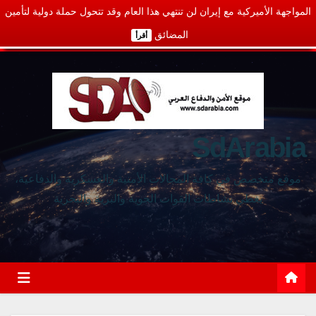
المواجهة الأميركية مع إيران لن تنتهي هذا العام وقد تتحول حملة دولية لتأمين
المضائق
أقرأ
SdArabia
موقع متخصص في كافة المجالات الأمنية والعسكرية والدفاعية،
يغطي نشاطات القوات الجوية والبرية والبحرية