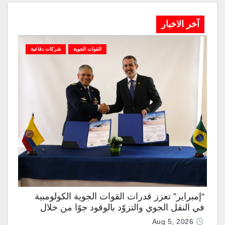
آخر الاخبار
القوات الجوية
شركات دفاعية
“إمبراير” تعزز قدرات القوات الجوية الكولومبية
في النقل الجوي والتزوّد بالوقود جوًا من خلال
تزويدها بطائرتي “كيه سي-390 ميلينيوم”
Aug 5, 2026