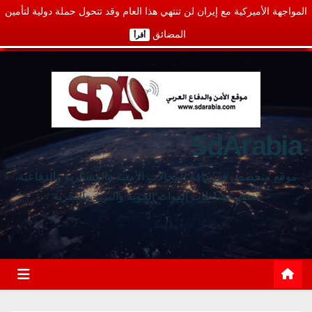
المواجهة الأميركية مع إيران لن تنتهي هذا العام وقد تتحول حملة دولية لتأمين
المضائق
أقرأ
SdArabia
موقع متخصص في كافة المجالات الأمنية والعسكرية والدفاعية،
يغطي نشاطات القوات الجوية والبرية والبحرية