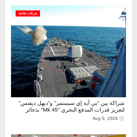
شركات دفاعية
شراكة بين “بي أيه إي سيستمز” و”ديهل ديفنس”
لتعزيز قدرات المدفع البحري “Mk 45” بذخائر
موجهة وصواريخ “IRIS-T”
Aug 5, 2026