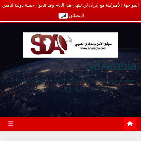
المواجهة الأميركية مع إيران لن تنتهي هذا العام وقد تتحول حملة دولية لتأمين
المضائق
أقرأ
SdArabia
موقع متخصص في كافة المجالات الأمنية والعسكرية والدفاعية،
يغطي نشاطات القوات الجوية والبرية والبحرية