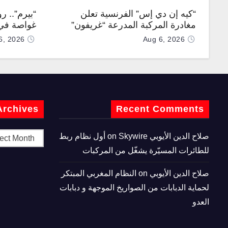
“كيه إن دي إس” الفرنسية تعلن
“بيرم”.. ر
مغادرة المركبة المدرعة “غريفون”
غواصة في 
رقم 1000 لخط الإنتاج
كروز فرط
6, 2026
Aug 6, 2026
Archives
Recent Comments
صلاح الدين الأيوبي
on
Skywire أول نظام ربط
للطائرات المسيّرة يشغّل من المركبات
صلاح الدين الأيوبي
on
النظام المغربي المبتكر
لحماية الدبابات من الصواريخ الموجهة و دبابات
العدو