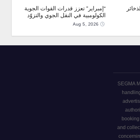
ذخائر
“إمبراير” تعزز قدرات القوات الجوية
الكولومبية في النقل الجوي والتزوّد
بالوقود جوًا من خلال تزويدها بطائرتي
Aug 5, 2026
“كيه سي-390 ميلينيوم”
SEGMA ME 
handling
advertis
author
booking 
and collec
concerni