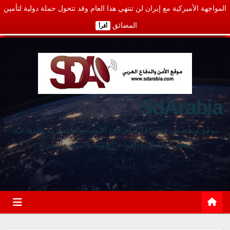
المواجهة الأميركية مع إيران لن تنتهي هذا العام وقد تتحول حملة دولية لتأمين
المضائق
أقرأ
SdArabia
موقع متخصص في كافة المجالات الأمنية والعسكرية والدفاعية،
يغطي نشاطات القوات الجوية والبرية والبحرية