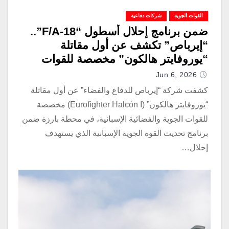
القوات الجوية
شركات دفاعية
ضمن برنامج إحلال أسطول “F/A-18”..
“إيرباص” تكشف عن أول مقاتلة
“يوروفايتر هالكون” مخصصة للقوات
الجوية الإسبانية
Jun 6, 2026
كشفت شركة “إيرباص للدفاع والفضاء” عن أول مقاتلة
“يوروفايتر هالكون” (Eurofighter Halcón I) مخصصة
للقوات الجوية والفضائية الإسبانية، في محطة بارزة ضمن
برنامج تحديث القوة الجوية الإسبانية الذي يستهدف
إحلال…