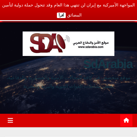
المواجهة الأميركية مع إيران لن تنتهي هذا العام وقد تتحول حملة دولية لتأمين
المضائق
أقرأ
SdArabia
موقع متخصص في كافة المجالات الأمنية والعسكرية والدفاعية،
يغطي نشاطات القوات الجوية والبرية والبحرية