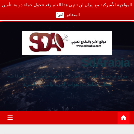
المواجهة الأميركية مع إيران لن تنتهي هذا العام وقد تتحول حملة دولية لتأمين
المضائق
أقرأ
SdArabia
موقع متخصص في كافة المجالات الأمنية والعسكرية والدفاعية،
يغطي نشاطات القوات الجوية والبرية والبحرية