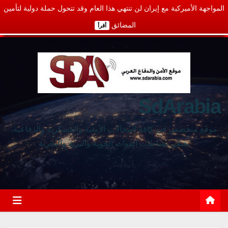
المواجهة الأميركية مع إيران لن تنتهي هذا العام وقد تتحول حملة دولية لتأمين
المضائق
أقرأ
SdArabia
موقع متخصص في كافة المجالات الأمنية والعسكرية والدفاعية،
يغطي نشاطات القوات الجوية والبرية والبحرية