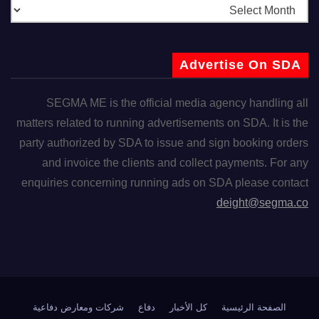
Advertise On SDA
SEGMA ME is the official media agency handling all
matters related to running advertisements on SDA. It is the
party authorized by SDA to issue and sign booking orders
and invoice the clients and collect payments. For any
enquiries concerning running ads on SDA please contact
deight@segma.co
الصفحة الرئيسية
كل الأخبار
دفاع
شركات ومعارض دفاعية