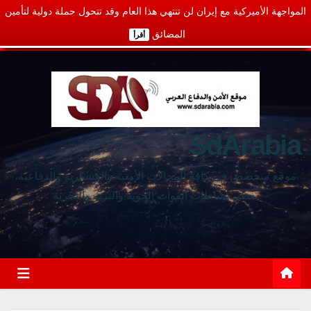
المواجهة الأميركية مع إيران لن تنتهي هذا العام وقد تتحول حملة دولية لتأمين
المضائق
أقرأ
SdArabia
موقع متخصص في كافة المجالات الأمنية والعسكرية والدفاعية،
يغطي نشاطات القوات الجوية والبرية والبحرية