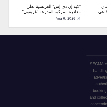
تان
“كيه إن دي إس” الفرنسية تعلن
فاعي
مغادرة المركبة المدرعة “غريفون”
رقم 1000 لخط الإنتاج
Aug 6, 2026
SEGMA ME 
handling
advertis
author
booking 
and collec
concerni