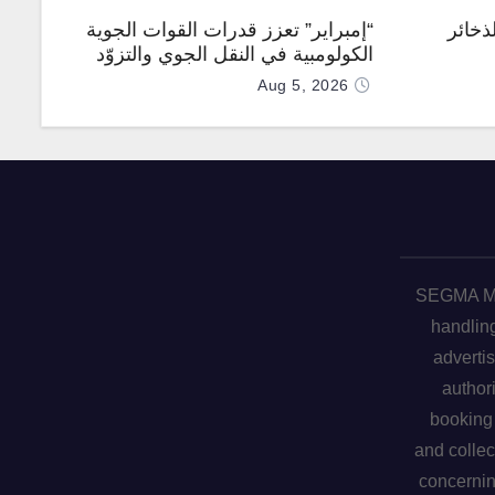
ذخائر
“إمبراير” تعزز قدرات القوات الجوية
الكولومبية في النقل الجوي والتزوّد
بالوقود جوًا من خلال تزويدها بطائرتي
Aug 5, 2026
“كيه سي-390 ميلينيوم”
SEGMA ME 
handling
advertis
author
booking 
and collec
concerni