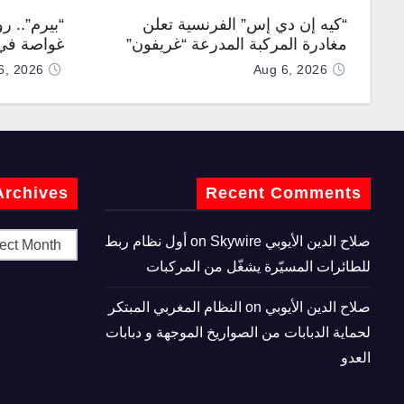
“كيه إن دي إس” الفرنسية تعلن
“بيرم”.. ر
مغادرة المركبة المدرعة “غريفون”
غواصة في 
رقم 1000 لخط الإنتاج
كروز فرط
6, 2026
Aug 6, 2026
Archives
Recent Comments
صلاح الدين الأيوبي
on
Skywire أول نظام ربط
للطائرات المسيّرة يشغّل من المركبات
صلاح الدين الأيوبي
on
النظام المغربي المبتكر
لحماية الدبابات من الصواريخ الموجهة و دبابات
العدو