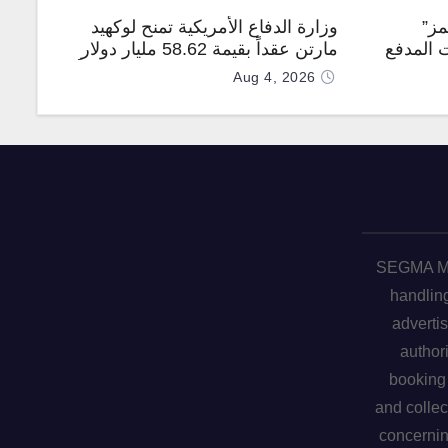
مز”
وزارة الدفاع الأمريكية تمنح لوكهيد
 المدفع
مارتن عقداً بقيمة 58.62 مليار دولار
جهة
لإنتاج صواريخ PAC-3 المطوّرة دعماً
Aug 4, 2026
لـ “ترسانة الحرية”
SEGMA ME 
handling
advertis
author
booking 
and collec
concerni