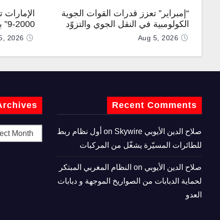
“إمبراير” تعزز قدرات القوات الجوية
الإمارات 
الكولومبية في النقل الجوي والتزوّد
0-9
بالوقود جوًا من خلال تزويدها بطائرتي
المطورة مح
5, 2026
Aug 5, 2026
“كيه سي-390 ميلينيوم”
Archives
Recent Comments
صلاح الدين الأيوبي
on
Skywire أول نظام ربط
للطائرات المسيّرة يشغّل من المركبات
صلاح الدين الأيوبي
on
النظام المغربي المبتكر
لحماية الدبابات من الصواريخ الموجهة و دبابات
العدو