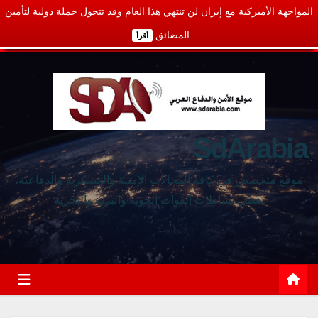
المواجهة الأميركية مع إيران لن تنتهي هذا العام وقد تتحول حملة دولية لتأمين
المضائق
أقرأ
SdArabia
موقع متخصص في كافة المجالات الأمنية والعسكرية والدفاعية،
يغطي نشاطات القوات الجوية والبرية والبحرية