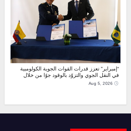
“إمبراير” تعزز قدرات القوات الجوية الكولومبية
في النقل الجوي والتزوّد بالوقود جوًا من خلال
تزويدها بطائرتي “كيه سي-390 ميلينيوم”
Aug 5, 2026