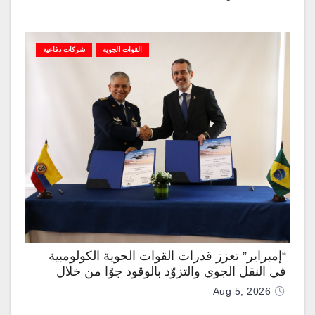
القوات الجوية
شركات دفاعية
“إمبراير” تعزز قدرات القوات الجوية الكولومبية
في النقل الجوي والتزوّد بالوقود جوًا من خلال
تزويدها بطائرتي “كيه سي-390 ميلينيوم”
Aug 5, 2026