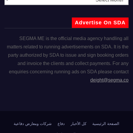
Advertise On SDA
SEGMA ME is the official media agency handling all
matters related to running advertisements on SDA. It is the
party authorized by SDA to issue and sign booking orders
and invoice the clients and collect payments. For any
enquiries concerning running ads on SDA please contact
deight@segma.co
الصفحة الرئيسية
كل الأخبار
دفاع
شركات ومعارض دفاعية