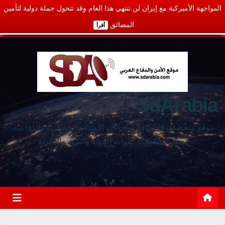
المواجهة الأميركية مع إيران لن تنتهي هذا العام وقد تتحول حملة دولية لتأمين
المضائق
أقرأ
SdArabia
موقع متخصص في كافة المجالات الأمنية والعسكرية والدفاعية،
يغطي نشاطات القوات الجوية والبرية والبحرية