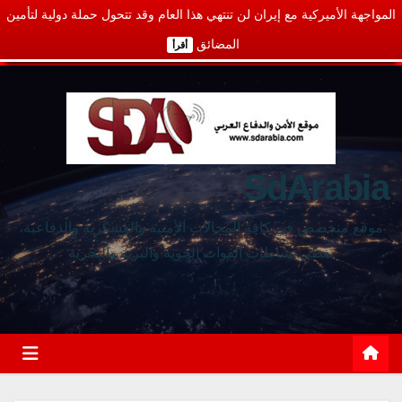
المواجهة الأميركية مع إيران لن تنتهي هذا العام وقد تتحول حملة دولية لتأمين
المضائق
أقرأ
SdArabia
موقع متخصص في كافة المجالات الأمنية والعسكرية والدفاعية،
يغطي نشاطات القوات الجوية والبرية والبحرية