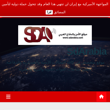
المواجهة الأميركية مع إيران لن تنتهي هذا العام وقد تتحول حملة دولية لتأمين
المضائق
أقرأ
SdArabia
موقع متخصص في كافة المجالات الأمنية والعسكرية والدفاعية،
يغطي نشاطات القوات الجوية والبرية والبحرية