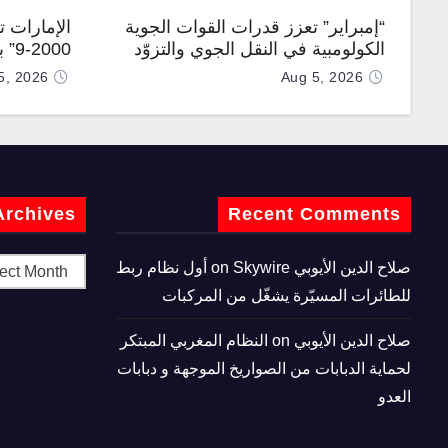
“إمبراير” تعزز قدرات القوات الجوية
الإمارات 
الكولومبية في النقل الجوي والتزوّد
0-9
بالوقود جوًا من خلال تزويدها بطائرتي
المطورة مح
5, 2026
Aug 5, 2026
“كيه سي-390 ميلينيوم”
Archives
Recent Comments
صلاح الدين الأيوبي
on
Skywire أول نظام ربط
للطائرات المسيّرة يشغّل من المركبات
صلاح الدين الأيوبي
on
النظام المغربي المبتكر
لحماية الدبابات من الصواريخ الموجهة و دبابات
العدو