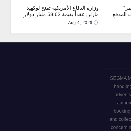
مز”
وزارة الدفاع الأمريكية تمنح لوكهيد
 المدفع
مارتن عقداً بقيمة 58.62 مليار دولار
جهة
لإنتاج صواريخ PAC-3 المطوّرة دعماً
Aug 4, 2026
لـ “ترسانة الحرية”
SEGMA ME 
handling
advertis
author
booking 
and collec
concerni