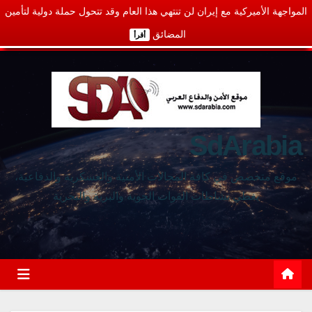
المواجهة الأميركية مع إيران لن تنتهي هذا العام وقد تتحول حملة دولية لتأمين
المضائق
أقرأ
SdArabia
موقع متخصص في كافة المجالات الأمنية والعسكرية والدفاعية،
يغطي نشاطات القوات الجوية والبرية والبحرية