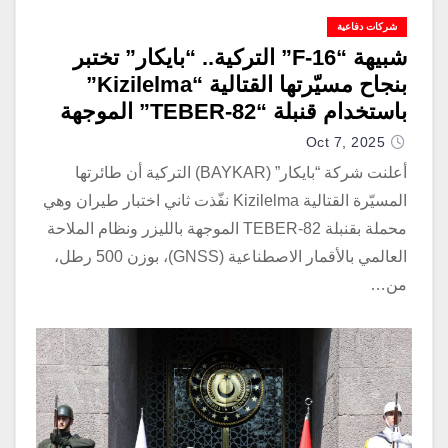
شركات دفاعية
شبيهة “F-16” التركية.. “بايكار” تختبر
بنجاح مسيّرتها القتالية “Kizilelma”
باستخدام قنبلة “TEBER-82” الموجهة
بالليزر من “روكيتسان”
Oct 7, 2025
أعلنت شركة “بايكار” (BAYKAR) التركية أن طائرتها
المسيّرة القتالية Kizilelma نفّذت ثاني اختبار طيران وهي
محملة بقنبلة TEBER-82 الموجهة بالليزر ونظام الملاحة
العالمي بالأقمار الاصطناعية (GNSS)، بوزن 500 رطل،
من…