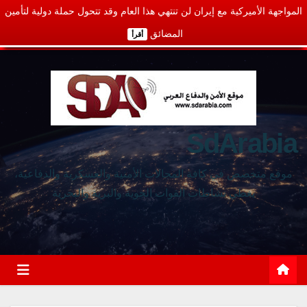
المواجهة الأميركية مع إيران لن تنتهي هذا العام وقد تتحول حملة دولية لتأمين
المضائق
أقرأ
SdArabia
موقع متخصص في كافة المجالات الأمنية والعسكرية والدفاعية،
يغطي نشاطات القوات الجوية والبرية والبحرية