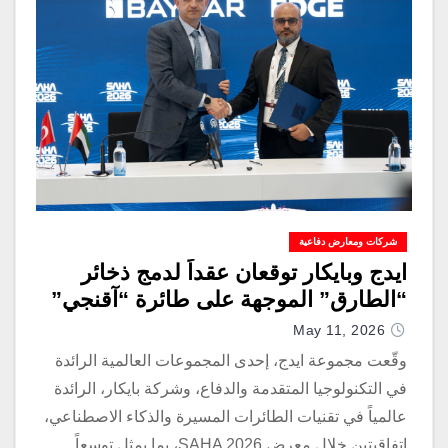
شركات ومعارض دفاعية
ايدج وبايكار توقعان عقداً لدمج ذخائر
“الطارق” الموجهة على طائرة “آقنجي”
May 11, 2026
وقّعت مجموعة ايدج، إحدى المجموعات العالمية الرائدة
في التكنولوجيا المتقدمة والدفاع، وشركة بايكار، الرائدة
عالمياً في تقنيات الطائرات المسيرة والذكاء الاصطناعي،
اتفاقيتين خلال معرض SAHA 2026، بما يمثل توسعاً