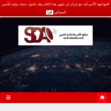
المواجهة الأميركية مع إيران لن تنتهي هذا العام وقد تتحول حملة دولية لتأمين
المضائق
أقرأ
SdArabia
موقع متخصص في كافة المجالات الأمنية والعسكرية والدفاعية،
يغطي نشاطات القوات الجوية والبرية والبحرية