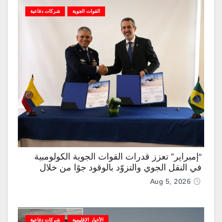
القوات الجوية
شركات دفاعية
“إمبراير” تعزز قدرات القوات الجوية الكولومبية
في النقل الجوي والتزوّد بالوقود جوًا من خلال
تزويدها بطائرتي “كيه سي-390 ميلينيوم”
Aug 5, 2026
الأخبار الإقليمية
شركات دفاعية