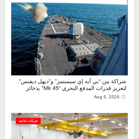
شراكة بين “بي أيه إي سيستمز” و”ديهل ديفنس”
لتعزيز قدرات المدفع البحري “Mk 45” بذخائر
موجهة وصواريخ “IRIS-T”
Aug 5, 2026
شركات دفاعية