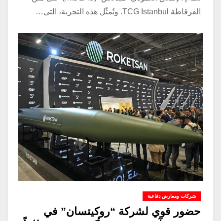
الفرقاطة TCG Istanbul. وتُمثّل هذه التجربة، التي…
شركات ومعارض دفاعية
حضور قوي لشركة “روكيتسان” في