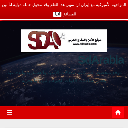
المواجهة الأميركية مع إيران لن تنتهي هذا العام وقد تتحول حملة دولية لتأمين
المضائق
أقرأ
SdArabia
موقع متخصص في كافة المجالات الأمنية والعسكرية والدفاعية،
يغطي نشاطات القوات الجوية والبرية والبحرية