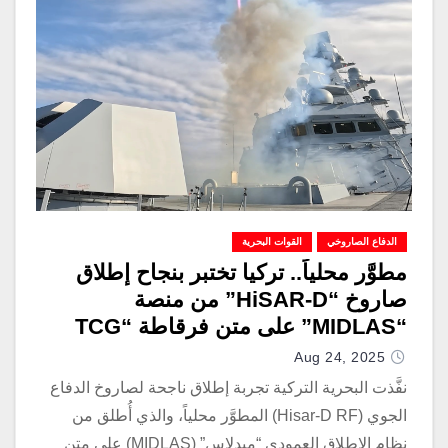
الدفاع الصاروخي
القوات البحرية
مطوَّر محلياً.. تركيا تختبر بنجاح إطلاق
صاروخ “HiSAR-D” من منصة
“MIDLAS” على متن فرقاطة “TCG
Istanbul”
Aug 24, 2025
نفَّذت البحرية التركية تجربة إطلاق ناجحة لصاروخ الدفاع
الجوي (Hisar-D RF) المطوَّر محلياً، والذي أُطلق من
نظام الإطلاق العمودي “ميدلاس” (MIDLAS) على متن