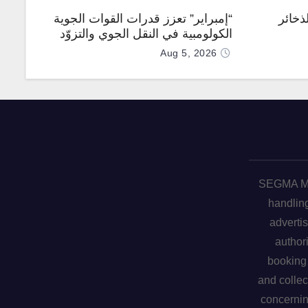
ذخائر
“إمبراير” تعزز قدرات القوات الجوية
الكولومبية في النقل الجوي والتزوّد
بالوقود جوًا من خلال تزويدها بطائرتي
Aug 5, 2026
“كيه سي-390 ميلينيوم”
SEGMA ME 
handling
advertis
author
booking 
and collec
concerni