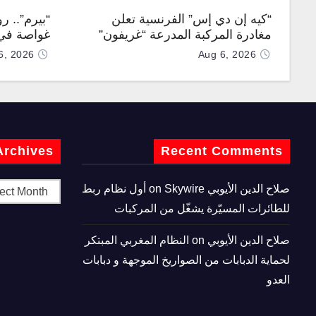
“كيه إن دي إس” الفرنسية تعلن
“بيرم”.. ر
مغادرة المركبة المدرعة “غريفون”
غواصة في 
رقم 1000 لخط الإنتاج
كروز فرط
6, 2026
Aug 6, 2026
Archives
Recent Comments
صلاح الدين الأيوبي
on
Skywire أول نظام ربط
للطائرات المسيّرة يشغّل من المركبات
صلاح الدين الأيوبي
on
النظام المغربي المبتكر
لحماية الدبابات من الصواريخ الموجهة و دبابات
العدو