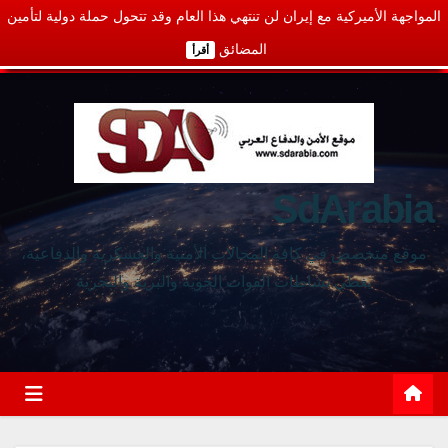
المواجهة الأميركية مع إيران لن تنتهي هذا العام وقد تتحول حملة دولية لتأمين
المضائق
أقرأ
SdArabia
موقع متخصص في كافة المجالات الأمنية والعسكرية والدفاعية،
يغطي نشاطات القوات الجوية والبرية والبحرية