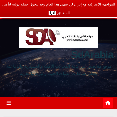
المواجهة الأميركية مع إيران لن تنتهي هذا العام وقد تتحول حملة دولية لتأمين
المضائق
أقرأ
SdArabia
موقع متخصص في كافة المجالات الأمنية والعسكرية والدفاعية،
يغطي نشاطات القوات الجوية والبرية والبحرية