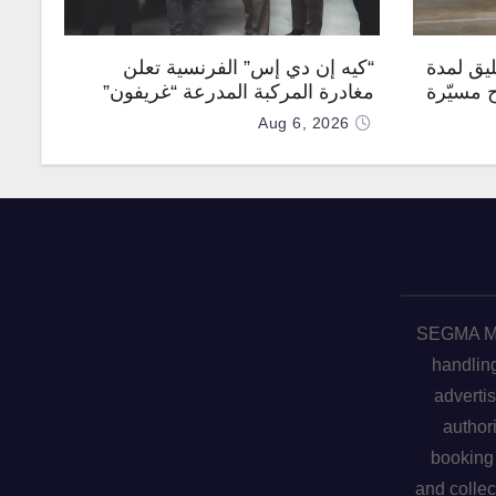
يق لمدة
“كيه إن دي إس” الفرنسية تعلن
ح مسيّرة
مغادرة المركبة المدرعة “غريفون”
رقم 1000 لخط الإنتاج
Aug 6, 2026
SEGMA ME 
handling
advertis
author
booking 
and collec