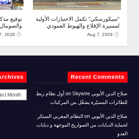
“سيكورسكي” تكمل الاختبارات الأولية
توقيع مذك
لمسيرة الإقلاع والهبوط العمودي
والصومال ل
“نوماد 100”
7, 2026
Aug 7, 2026
Archives
Recent Comments
صلاح الدين الأيوبي
on
Skywire أول نظام ربط
للطائرات المسيّرة يشغّل من المركبات
صلاح الدين الأيوبي
on
النظام المغربي المبتكر
لحماية الدبابات من الصواريخ الموجهة و دبابات
العدو