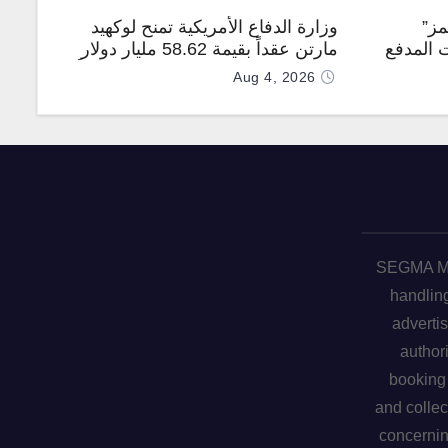
مز”
وزارة الدفاع الأمريكية تمنح لوكهيد
 المدفع
مارتن عقداً بقيمة 58.62 مليار دولار
جهة
لإنتاج صواريخ PAC-3 المطوّرة دعماً
Aug 4, 2026
لـ “ترسانة الحرية”
SEGMA ME 
handling
advertis
author
booking 
and collec
concerni