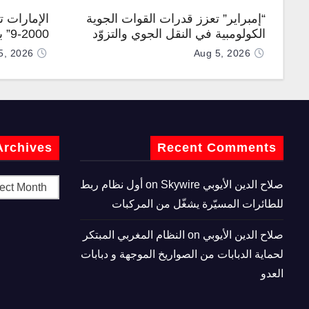
“إمبراير” تعزز قدرات القوات الجوية
الإمارات 
الكولومبية في النقل الجوي والتزوّد
0-9
بالوقود جوًا من خلال تزويدها بطائرتي
المطورة مح
5, 2026
Aug 5, 2026
“كيه سي-390 ميلينيوم”
Archives
Recent Comments
صلاح الدين الأيوبي
on
Skywire أول نظام ربط
للطائرات المسيّرة يشغّل من المركبات
صلاح الدين الأيوبي
on
النظام المغربي المبتكر
لحماية الدبابات من الصواريخ الموجهة و دبابات
العدو