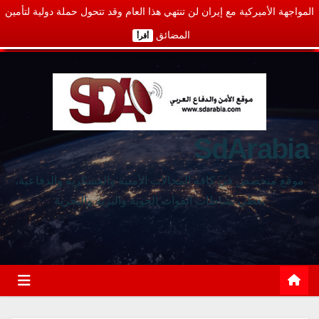
المواجهة الأميركية مع إيران لن تنتهي هذا العام وقد تتحول حملة دولية لتأمين
المضائق
أقرأ
SdArabia
موقع متخصص في كافة المجالات الأمنية والعسكرية والدفاعية،
يغطي نشاطات القوات الجوية والبرية والبحرية