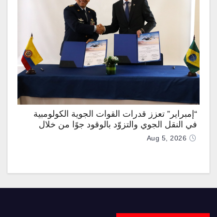
“إمبراير” تعزز قدرات القوات الجوية الكولومبية
في النقل الجوي والتزوّد بالوقود جوًا من خلال
تزويدها بطائرتي “كيه سي-390 ميلينيوم”
Aug 5, 2026