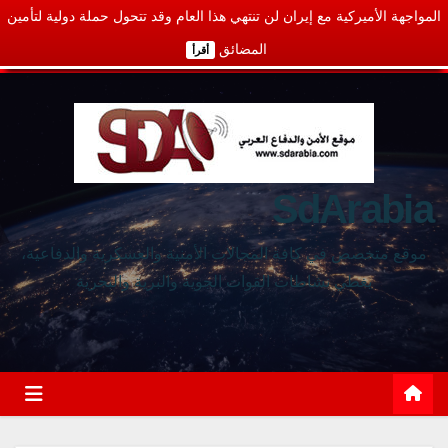
المواجهة الأميركية مع إيران لن تنتهي هذا العام وقد تتحول حملة دولية لتأمين
المضائق
أقرأ
SdArabia
موقع متخصص في كافة المجالات الأمنية والعسكرية والدفاعية،
يغطي نشاطات القوات الجوية والبرية والبحرية