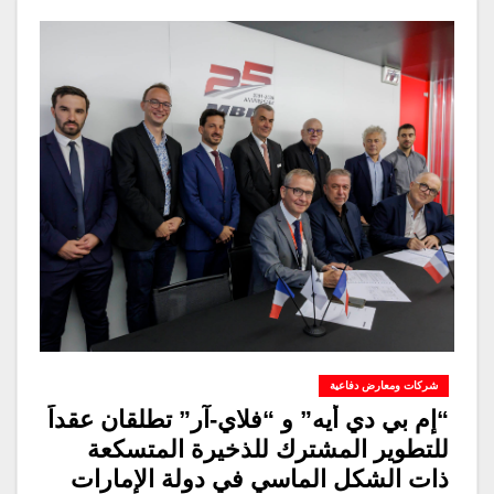
شركات ومعارض دفاعية
“إم بي دي أيه” و “فلاي-آر” تطلقان عقداً
للتطوير المشترك للذخيرة المتسكعة
ذات الشكل الماسي في دولة الإمارات