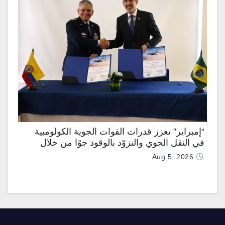
“إمبراير” تعزز قدرات القوات الجوية الكولومبية
في النقل الجوي والتزوّد بالوقود جوًا من خلال
تزويدها بطائرتي “كيه سي-390 ميلينيوم”
Aug 5, 2026