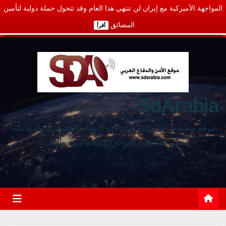
المواجهة الأميركية مع إيران لن تنتهي هذا العام وقد تتحول حملة دولية لتأمين
المضائق
أقرأ
SdArabia
موقع متخصص في كافة المجالات الأمنية والعسكرية والدفاعية،
يغطي نشاطات القوات الجوية والبرية والبحرية