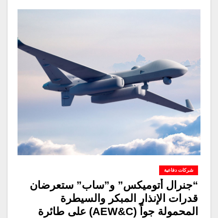
شركات دفاعية
“جنرال أتوميكس” و”ساب” ستعرضان
قدرات الإنذار المبكر والسيطرة
المحمولة جواً (AEW&C) على طائرة