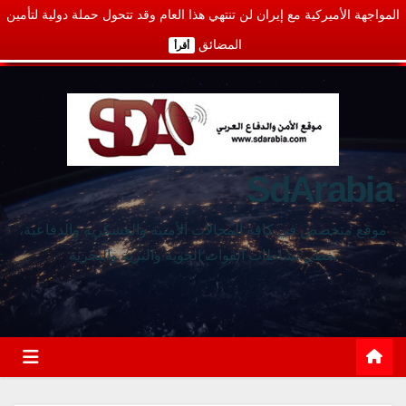
المواجهة الأميركية مع إيران لن تنتهي هذا العام وقد تتحول حملة دولية لتأمين
المضائق
أقرأ
SdArabia
موقع متخصص في كافة المجالات الأمنية والعسكرية والدفاعية،
يغطي نشاطات القوات الجوية والبرية والبحرية