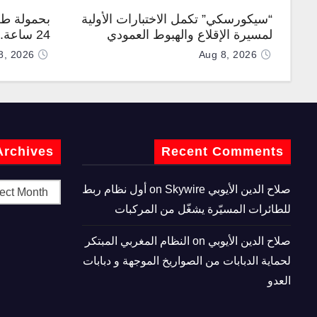
“سيكورسكي” تكمل الاختبارات الأولية
بحمولة طن
لمسيرة الإقلاع والهبوط العمودي
24 ساعة
“نوماد 100”
“TP200”
8, 2026
Aug 8, 2026
Archives
Recent Comments
صلاح الدين الأيوبي
on
Skywire أول نظام ربط
للطائرات المسيّرة يشغّل من المركبات
صلاح الدين الأيوبي
on
النظام المغربي المبتكر
لحماية الدبابات من الصواريخ الموجهة و دبابات
العدو