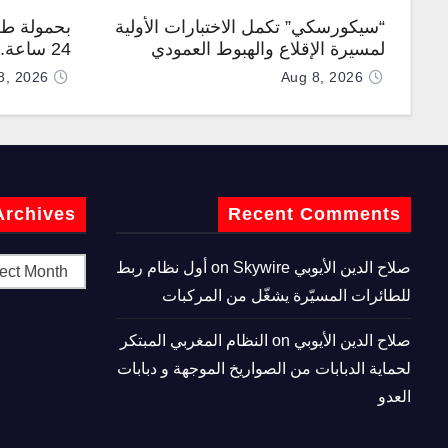
“سيكورسكي” تكمل الاختبارات الأولية
بحمولة طن
لمسيرة الإقلاع والهبوط العمودي
24 ساعة
“نوماد 100”
“TP200”
8, 2026
Aug 8, 2026
Archives
Recent Comments
صلاح الدين الأيوبي
on
Skywire أول نظام ربط
للطائرات المسيّرة يشغّل من المركبات
صلاح الدين الأيوبي
on
النظام المغربي المبتكر
لحماية الدبابات من الصواريخ الموجهة و دبابات
العدو