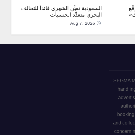
ّع
السعودية تعيِّن الشهري قائداً للتحالف
ك»
البحري متعدِّد الجنسيات
Aug 7, 2026
SEGMA ME 
handling
advertis
author
booking 
and collec
concerni