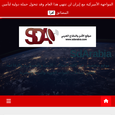
المواجهة الأميركية مع إيران لن تنتهي هذا العام وقد تتحول حملة دولية لتأمين
المضائق
أقرأ
SdArabia
موقع متخصص في كافة المجالات الأمنية والعسكرية والدفاعية،
يغطي نشاطات القوات الجوية والبرية والبحرية