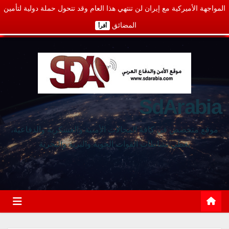
المواجهة الأميركية مع إيران لن تنتهي هذا العام وقد تتحول حملة دولية لتأمين
المضائق
أقرأ
SdArabia
موقع متخصص في كافة المجالات الأمنية والعسكرية والدفاعية،
يغطي نشاطات القوات الجوية والبرية والبحرية