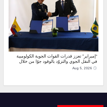
“إمبراير” تعزز قدرات القوات الجوية الكولومبية
في النقل الجوي والتزوّد بالوقود جوًا من خلال
تزويدها بطائرتي “كيه سي-390 ميلينيوم”
Aug 5, 2026