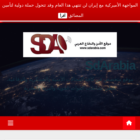
المواجهة الأميركية مع إيران لن تنتهي هذا العام وقد تتحول حملة دولية لتأمين
المضائق
أقرأ
SdArabia
موقع متخصص في كافة المجالات الأمنية والعسكرية والدفاعية،
يغطي نشاطات القوات الجوية والبرية والبحرية