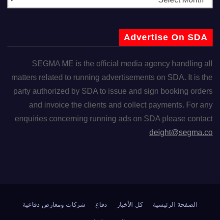
Advertise On SDA
SEGMA ME is the official media agency handling all
matters related to running advertisements on SDA. It is the
party authorized by SDA to issue and sign booking orders
and invoice the clients and collect payments. For any
enquiries concerning running ads on SDA please contact
deight@segma.co
الصفحة الرئيسية
كل الأخبار
دفاع
شركات ومعارض دفاعية