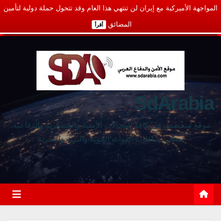
المواجهة الأميركية مع إيران لن تنتهي هذا العام وقد تتحول حملة دولية لتأمين
المضائق
أقرأ
SdArabia
موقع متخصص في كافة المجالات الأمنية والعسكرية والدفاعية،
يغطي نشاطات القوات الجوية والبرية والبحرية