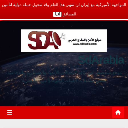
المواجهة الأميركية مع إيران لن تنتهي هذا العام وقد تتحول حملة دولية لتأمين
المضائق
أقرأ
SdArabia
موقع متخصص في كافة المجالات الأمنية والعسكرية والدفاعية،
يغطي نشاطات القوات الجوية والبرية والبحرية