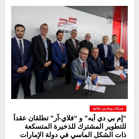
شركات ومعارض دفاعية
“إم بي دي أيه” و “فلاي-آر” تطلقان عقداً
للتطوير المشترك للذخيرة المتسكعة
ذات الشكل الماسي في دولة الإمارات