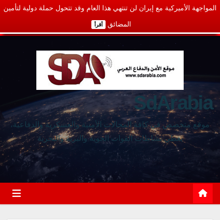
المواجهة الأميركية مع إيران لن تنتهي هذا العام وقد تتحول حملة دولية لتأمين
المضائق
أقرأ
SdArabia
موقع متخصص في كافة المجالات الأمنية والعسكرية والدفاعية،
يغطي نشاطات القوات الجوية والبرية والبحرية