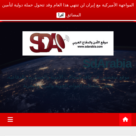
المواجهة الأميركية مع إيران لن تنتهي هذا العام وقد تتحول حملة دولية لتأمين
المضائق
أقرأ
SdArabia
موقع متخصص في كافة المجالات الأمنية والعسكرية والدفاعية،
يغطي نشاطات القوات الجوية والبرية والبحرية