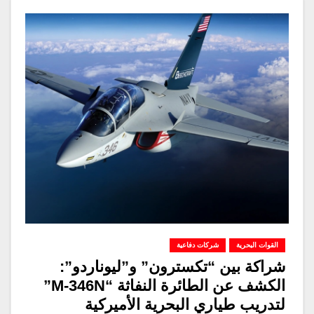
القوات البحرية
شركات دفاعية
شراكة بين “تكسترون” و”ليوناردو”:
الكشف عن الطائرة النفاثة “M-346N”
لتدريب طياري البحرية الأميركية