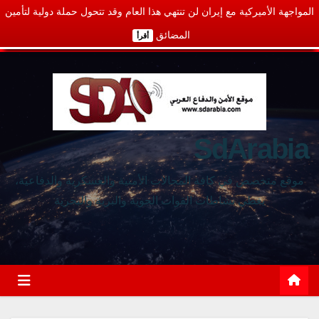
المواجهة الأميركية مع إيران لن تنتهي هذا العام وقد تتحول حملة دولية لتأمين
المضائق
أقرأ
SdArabia
موقع متخصص في كافة المجالات الأمنية والعسكرية والدفاعية،
يغطي نشاطات القوات الجوية والبرية والبحرية