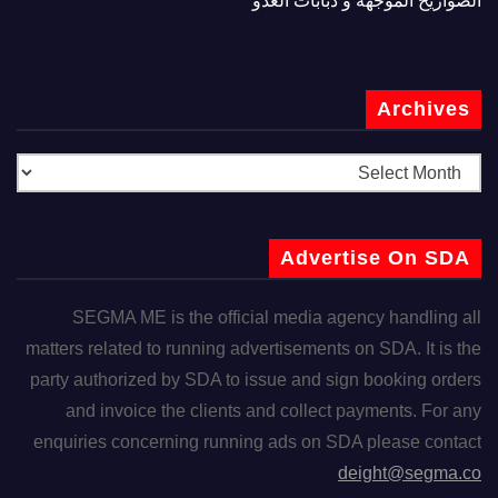
الصواريخ الموجهة و دبابات العدو
Archives
Advertise On SDA
SEGMA ME is the official media agency handling all
matters related to running advertisements on SDA. It is the
party authorized by SDA to issue and sign booking orders
and invoice the clients and collect payments. For any
enquiries concerning running ads on SDA please contact
deight@segma.co