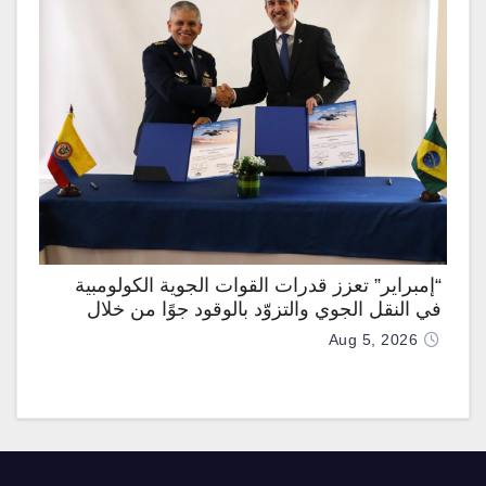
“إمبراير” تعزز قدرات القوات الجوية الكولومبية
في النقل الجوي والتزوّد بالوقود جوًا من خلال
تزويدها بطائرتي “كيه سي-390 ميلينيوم”
Aug 5, 2026