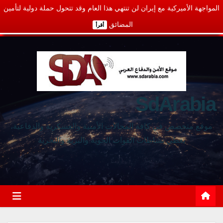
المواجهة الأميركية مع إيران لن تنتهي هذا العام وقد تتحول حملة دولية لتأمين
المضائق
أقرأ
SdArabia
موقع متخصص في كافة المجالات الأمنية والعسكرية والدفاعية،
يغطي نشاطات القوات الجوية والبرية والبحرية