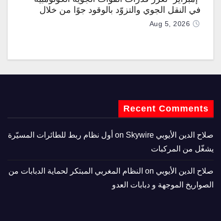
في النقل الجوي والتزوّد بالوقود جوًا من خلال
تزويدها بطائرتي “كيه سي-390 ميلينيوم”
Aug 5, 2026
Recent Comments
صلاح الدين الأيوبي
on
Skywire أول نظام ربط للطائرات المسيّرة
يشغّل من المركبات
صلاح الدين الأيوبي
on
النظام المغربي المبتكر لحماية الدبابات من
الصواريخ الموجهة و دبابات العدو