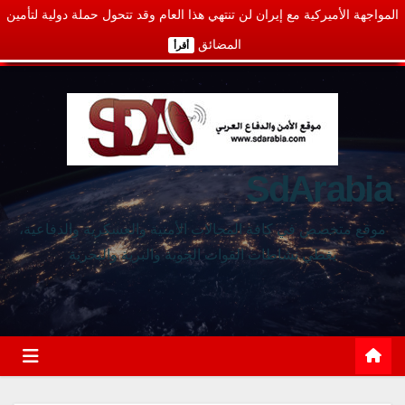
المواجهة الأميركية مع إيران لن تنتهي هذا العام وقد تتحول حملة دولية لتأمين
المضائق
أقرأ
SdArabia
موقع متخصص في كافة المجالات الأمنية والعسكرية والدفاعية،
يغطي نشاطات القوات الجوية والبرية والبحرية