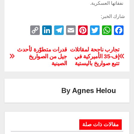
نفقاتها العسكرية.
شارك الخبر:
C
Li
T
E
Pi
T
W
F
o
n
el
m
nt
wi
h
a
p
k
e
ail
er
tt
at
c
تجارب ناجحة لمقاتلات
قدرات متطوّرة لأحدث
إف-35 الأميركية في
جيل من الصواريخ
y
e
gr
e
er
s
e
تتبع صواريخ باليستية
الصينية
Li
dI
a
st
A
b
n
n
m
p
o
k
p
o
By
Agnes Helou
k
مقالات ذات صلة