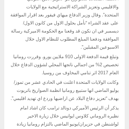
والاقليمي وتعزيز الشراكة الاستراتيجية مع الولايات
المتحدة”. وقال وزير الدفاع ميهاي فيفور بعد اقرار الموافقة
على عقد الشراء “نأمل بحلول الاول من كانون الاول/
ديسمبر في ان نكون قد وقعنا مع الحكومة الاميركية رسالة
الموافقة ودفعنا المبلغ المطلوب للنظام الاول خلال
الاسبوعين المقبلين”.
وتبلغ قيمة الدفعة الاولى 910 ملايين يورو. وقررت رومانيا
تخصيص 2% من اجمالي ناتجها المحلي لشؤون الدفاع خلال
العام 2017 اثر تنامي المخاوف من روسيا.
وكانت الولايات المتحدة اعلنت في الحادي عشر من تموز/
يوليو الماضي انها ستبيع رومانيا انظمة الصواريخ باتريوت
بهدف “تعزيز دفاع البلاد عن اراضيها وردع اي تهديد اقليمي”.
يذكر أن الرئيس الأميركي دونالد ترامب كان اشاد امام
نظيره الروماني كلاوس ايوانيس خلال زيارة الاخير
لواشنطن في حزيران/يونيو الماضي بالتزام رومانيا زيادة