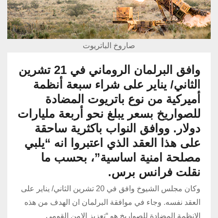
صاروخ الباتريوت
وافق البرلمان الروماني في 21 تشرين
الثاني/ يناير على شراء سبعة أنظمة
أميركية من نوع باتريوت المضادة
للصواريخ بسعر يبلغ نحو أربعة مليارات
دولار. ووافق النواب باكثرية ساحقة
على هذا العقد الذي اعتبروا انه “يلبي
مصلحة امنية اساسية”، بحسب ما
نقلت فرانس برس.
وكان مجلس الشيوخ وافق في 20 تشرين الثاني/ يناير على
العقد نفسه. وجاء في موافقة البرلمان ان الهدف من هذه
الانظمة المضادة للصواريخ هو “تعزيز الامن القومي