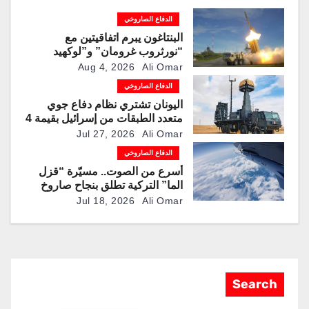
الدفاع الصاروخي
البنتاغون يبرم اتفاقيتين مع
“نورثروب غرومان” و”لوكهيد
مارتن” لمضاعفة إنتاج صواريخ
Aug 4, 2026
Ali Omar
“باتريوت” و”ثاد” الاعتراضية
الدفاع الصاروخي
اليونان تشتري نظام دفاع جوي
متعدد الطبقات من إسرائيل بقيمة 4
مليارات دولار
Jul 27, 2026
Ali Omar
الدفاع الصاروخي
أسرع من الصوت.. مسيّرة “قزل
الما” التركية تطلق بنجاح صاروخ
“روكيتسان JET-230”
Jul 18, 2026
Ali Omar
Search