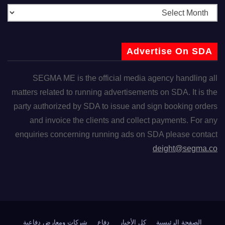
Advertise On SDA
SEGMA ME is the official media agency handling all
matters related to running advertisements on SDA. It is the
party authorized by SDA to issue and sign booking orders
and invoice the clients and collect payments. For any
enquiries concerning running ads on SDA please contact
deight@segma.co
الصفحة الرئيسية
كل الأخبار
دفاع
شركات ومعارض دفاعية