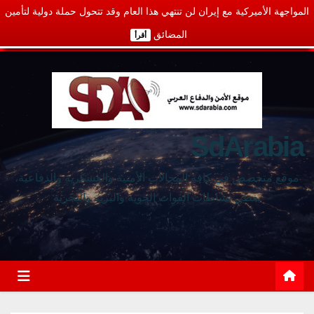
المواجهة الأميركية مع إيران لن تنتهي هذا العام وقد تتحول حملة دولية لتأمين
المضائق
أقرأ
SdArabia
موقع متخصص في كافة المجالات الأمنية والعسكرية والدفاعية،
يغطي نشاطات القوات الجوية والبرية والبحرية