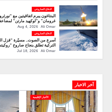
الدفاع الصاروخي
البنتاغون يبرم اتفاقيتين مع “نورثر
غرومان” و”لوكهيد مارتن” لمضاعفة
صواريخ “باتريوت” و”ثاد” الاعتراضي
Aug 4, 2026
Ali Omar
الدفاع الصاروخي
أسرع من الصوت.. مسيّرة “قزل الم
التركية تطلق بنجاح صاروخ “روكيت
JET-230”
Jul 18, 2026
Ali Omar
آخر الاخبار
الأخبار الإقليمية