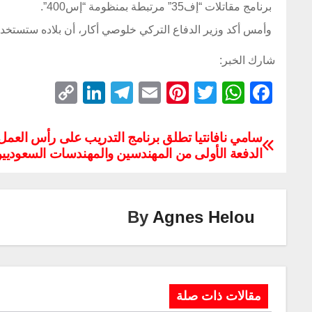
برنامج مقاتلات “إف35” مرتبطة بمنظومة “إس400”.
وأمس أكد وزير الدفاع التركي خلوصي أكار، أن بلاده ستستخد
شارك الخبر:
C
Li
T
E
Pi
T
W
F
o
n
el
m
nt
wi
h
a
p
k
e
ail
er
tt
at
c
سامي نافانتيا تطلق برنامج التدريب على رأس العمل
الدفعة الأولى من المهندسين والمهندسات السعوديي
y
e
gr
e
er
s
e
Li
dI
a
st
A
b
n
n
m
p
o
By
Agnes Helou
k
p
o
k
مقالات ذات صلة