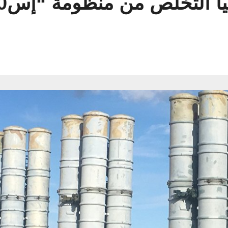
خلص من منظومة “إس400” الروسية