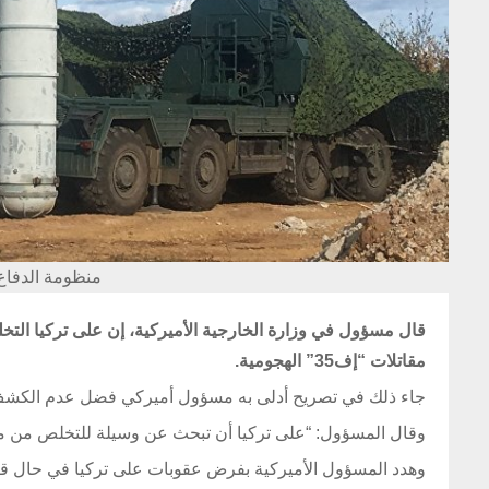
منظومة الدفاع الجوي إس
مقاتلات “إف35” الهجومية.
جاء ذلك في تصريح أدلى به مسؤول أميركي فضل عدم الكشف عن هويته، لوكالة روي
وقال المسؤول: “على تركيا أن تبحث عن وسيلة للتخلص من منظومة “إس400″ الروسية، فإمّا أن يدمروها أو يتم
وهدد المسؤول الأميركية بفرض عقوبات على تركيا في حال قيام